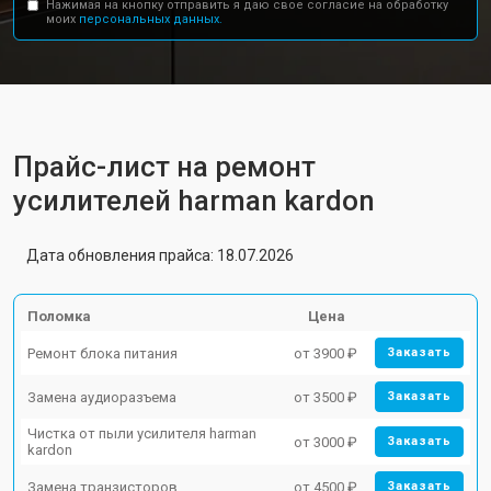
Нажимая на кнопку отправить я даю свое согласие на обработку
моих
персональных данных.
Прайс-лист на ремонт
усилителей harman kardon
Дата обновления прайса: 18.07.2026
Поломка
Цена
Ремонт блока питания
от 3900 ₽
Заказать
Замена аудиоразъема
от 3500 ₽
Заказать
Чистка от пыли усилителя harman
от 3000 ₽
Заказать
kardon
Замена транзисторов
от 4500 ₽
Заказать